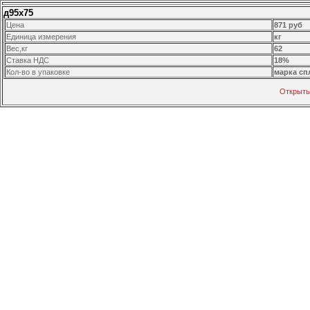
д95х75
Цена
871 руб
Единица измерения
кг
Вес,кг
62
Ставка НДС
18%
Кол-во в упаковке
марка сп
Открыть