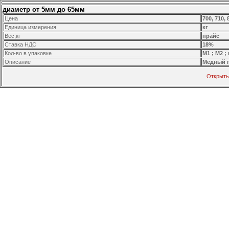
диаметр от 5мм до 65мм
Цена
700, 710,
Единица измерения
кг
Вес,кг
прайс
Ставка НДС
18%
Кол-во в упаковке
М1 ; М2 ;
Описание
Медный 
Открыть