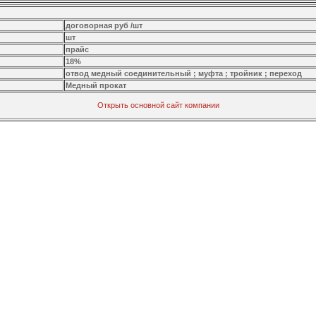
договорная руб /шт
шт
прайс
18%
отвод медный соединительный ; муфта ; тройник ; переход
Медный прокат
Открыть основной сайт компании