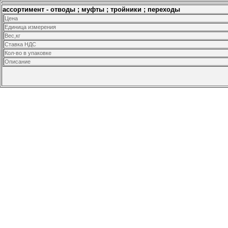
ассортимент - отводы ; муфты ; тройники ; переходы
Цена
Единица измерения
Вес,кг
Ставка НДС
Кол-во в упаковке
Описание