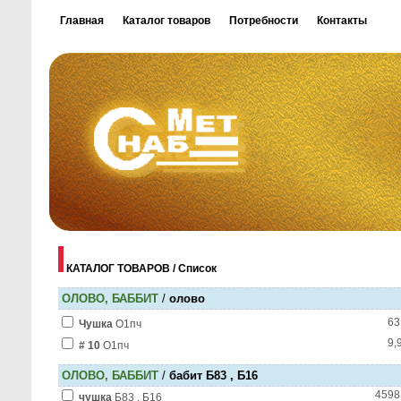
Главная
Каталог товаров
Потребности
Контакты
КАТАЛОГ ТОВАРОВ / Список
ОЛОВО, БАББИТ
/
олово
63
Чушка
О1пч
9,
# 10
О1пч
ОЛОВО, БАББИТ
/
бабит Б83 , Б16
4598
чушка
Б83 , Б16