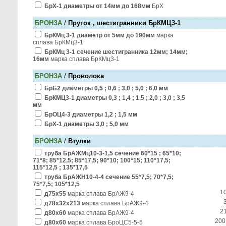
БрХ-1 диаметры от 14мм до 168мм
БрХ
БРОНЗА
/
Пруток , шестигранники БрКМЦ3-1
БрКМц 3-1 диаметр от 5мм до 190мм
марка
сплава БрКМц3-1
БрКМц 3-1 сечение шестигранника 12мм; 14мм;
16мм
марка сплава БрКМц3-1
БРОНЗА
/
Проволока
БрБ2 диаметры 0,5 ; 0,6 ; 3,0 ; 5,0 ; 6,0 мм
БрКМЦ3-1 диаметры 0,3 ; 1,4 ; 1,5 ; 2,0 ; 3,0 ; 3,5
мм
БрОЦ4-3 диаметры 1,2 ; 1,5 мм
БрХ-1 диаметры 3,0 ; 5,0 мм
БРОНЗА
/
Втулки
труба БрАЖМц10-3-1,5 сечение 60*15 ; 65*10;
71*8; 85*12,5; 85*17,5; 90*10; 100*15; 110*17,5;
115*12,5 ; 135*17,5
труба БрАЖН10-4-4 сечение 55*7,5; 70*7,5;
75*7,5; 105*12,5
1
д75х55
марка сплава БрАЖ9-4
д78х32х213
марка сплава БрАЖ9-4
2
д80х60
марка сплава БрАЖ9-4
200
д80х60
марка сплава БроЦС5-5-5