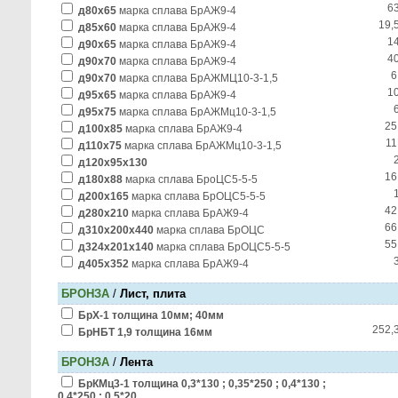
6
д80х65
марка сплава БрАЖ9-4
19,
д85х60
марка сплава БрАЖ9-4
1
д90х65
марка сплава БрАЖ9-4
4
д90х70
марка сплава БрАЖ9-4
6
д90х70
марка сплава БрАЖМЦ10-3-1,5
1
д95х65
марка сплава БрАЖ9-4
д95х75
марка сплава БрАЖМц10-3-1,5
25
д100х85
марка сплава БрАЖ9-4
11
д110х75
марка сплава БрАЖМц10-3-1,5
д120х95х130
16
д180х88
марка сплава БроЦС5-5-5
д200х165
марка сплава БрОЦС5-5-5
42
д280х210
марка сплава БрАЖ9-4
66
д310х200х440
марка сплава БрОЦС
55
д324х201х140
марка сплава БрОЦС5-5-5
д405х352
марка сплава БрАЖ9-4
БРОНЗА
/
Лист, плита
БрХ-1 толщина 10мм; 40мм
252,
БрНБТ 1,9 толщина 16мм
БРОНЗА
/
Лента
БрКМц3-1 толщина 0,3*130 ; 0,35*250 ; 0,4*130 ;
0,4*250 ; 0,5*20