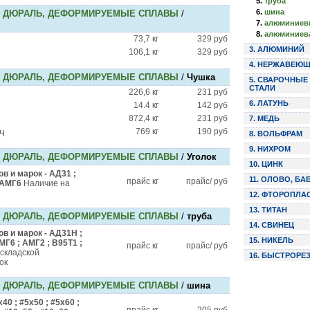
5.
труба
6.
шина
 ДЮРАЛЬ, ДЕФОРМИРУЕМЫЕ СПЛАВЫ
/
7.
алюминиев
8.
алюминиев
73,7 кг
329 руб
3. АЛЮМИНИЙ
106,1 кг
329 руб
4. НЕРЖАВЕЮЩ
 ДЮРАЛЬ, ДЕФОРМИРУЕМЫЕ СПЛАВЫ
/
Чушка
5. СВАРОЧНЫ
СТАЛИ
226,6 кг
231 руб
6. ЛАТУНЬ
14.4 кг
142 руб
872,4 кг
231 руб
7. МЕДЬ
769 кг
190 руб
2Ч
8. ВОЛЬФРАМ
9. НИХРОМ
 ДЮРАЛЬ, ДЕФОРМИРУЕМЫЕ СПЛАВЫ
/
Уголок
10. ЦИНК
в и марок - АД31 ;
11. ОЛОВО, БА
прайс кг
прайс/ руб
 АМГ6
Наличие на
12. ФТОРОПЛА
13. ТИТАН
 ДЮРАЛЬ, ДЕФОРМИРУЕМЫЕ СПЛАВЫ
/
труба
14. СВИНЕЦ
в и марок - АД31Н ;
15. НИКЕЛЬ
МГ6 ; АМГ2 ; В95Т1 ;
прайс кг
прайс/ руб
складской
16. БЫСТРОРЕ
ок
 ДЮРАЛЬ, ДЕФОРМИРУЕМЫЕ СПЛАВЫ
/
шина
х40 ; #5х50 ; #5х60 ;