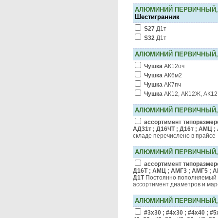
АЛЮМИНИЙ ПЕРВИЧНЫЙ,
Шестигранник
S27
Д1т
S32
Д1т
АЛЮМИНИЙ ПЕРВИЧНЫЙ,
Чушка
АК12оч
Чушка
АК6м2
Чушка
АК7пч
Чушка
АК12, АК12Ж, АК1
АЛЮМИНИЙ ПЕРВИЧНЫЙ,
ассортимент типоразмеро
АД31т ; Д16ЧТ ; Д16т ; АМЦ ;
складе перечислено в прайсе
АЛЮМИНИЙ ПЕРВИЧНЫЙ,
ассортимент типоразмеро
Д16Т ; АМЦ ; АМГ3 ; АМГ5 ; А
Д1Т
Постоянно пополняемый 
ассортимент диаметров и мар
АЛЮМИНИЙ ПЕРВИЧНЫЙ,
#3х30 ; #4х30 ; #4х40 ; #5