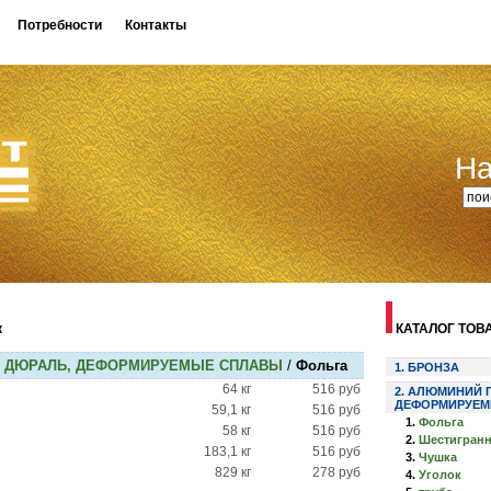
Потребности
Контакты
На
к
КАТАЛОГ ТОВА
 ДЮРАЛЬ, ДЕФОРМИРУЕМЫЕ СПЛАВЫ
/
Фольга
1. БРОНЗА
64 кг
516 руб
2. АЛЮМИНИЙ 
ДЕФОРМИРУЕМ
59,1 кг
516 руб
1.
Фольга
58 кг
516 руб
2.
Шестигран
183,1 кг
516 руб
3.
Чушка
829 кг
278 руб
4.
Уголок