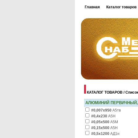
Главная
Каталог товаров
КАТАЛОГ ТОВАРОВ / Списо
АЛЮМИНИЙ ПЕРВИЧНЫЙ,
#0,007х950
А5тв
#0,4х230
А5Н
#0,05х500
А5М
#0,15х500
А5Н
#0,5х1200
АД1н